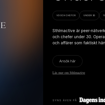
VD OCH CHEFER
UNDER 30
1
Sthlmactive är peer-nätverk
och chefer under 30. Operat
och affärer som faktiskt hän
Ansök här
Läs mer om Sthlmactive
SYNS ÄVEN PÅ