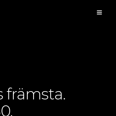
s främsta.
0.